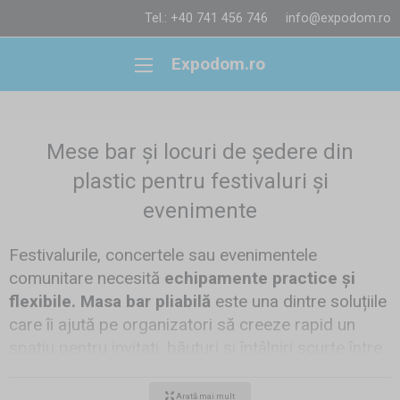
Tel.: +40 741 456 746
info@expodom.ro
Expodom.ro
Mese bar și locuri de ședere din
plastic pentru festivaluri și
evenimente
Festivalurile, concertele sau evenimentele
comunitare necesită
echipamente practice și
flexibile. Masa bar pliabilă
este una dintre soluțiile
care îi ajută pe organizatori să creeze rapid un
spațiu pentru invitați, băuturi și întâlniri scurte între
vizitatori. În combinație cu scaune din plastic sau
seturi de bere din plastic se creează o zonă
Arată mai mult