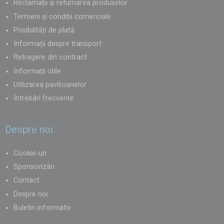
Reclamații și returnarea produselor
10. Combinație ideală cu corturi
Termeni și condiții comerciale
Mesele bar pliabile, seturile de bere din plastic și locurile de
Posibilități de plată
ședere din plastic se combină excelent și cu
corturi tip
Informații despre transport
foarfecă sau corturi de petrecere
, care creează
o zonă
Retragere din contract
plăcută pentru invitați, protejată de soare sau ploaie.
Informații utile
Utilizarea pavilioanelor
Întrebări frecvente
Despre noi
Cookie-uri
Sponsorizări
Contact
Despre noi
Buletin informativ