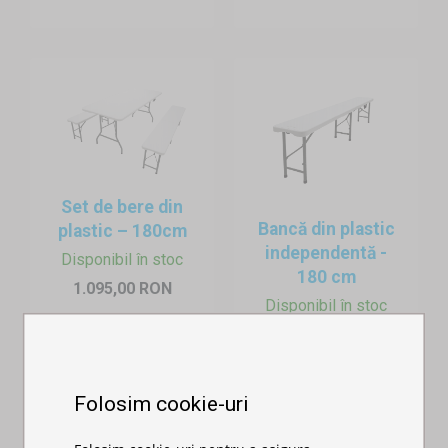
Set de bere din
Bancă din plastic
plastic – 180cm
independentă -
Disponibil în stoc
180 cm
1.095,00 RON
Disponibil în stoc
435,00 RON
Folosim cookie-uri
3. Zone de stat în picioare pentru vizitatori
La festivaluri, invitații nu doresc adesea să stea jos mult