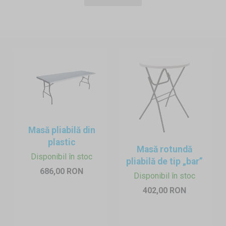
practică pentru relaxare și consum.
1. Montare rapidă
Masa bar pliabilă poate fi pregătită în
doar câteva secunde
.
Organizatorii pot crea foarte rapid zone de stat în picioare
pentru invitați, fără pregătiri complicate.
2. Dimensiuni ideale pentru invitați
Masa bar rotundă
are de obicei un diametru de aproximativ
80 cm și o înălțime de aproximativ 110 cm, oferind suficient
spațiu pentru băuturi sau gustări mici pentru mai mulți invitați.
Masă pliabilă din
plastic
Masă rotundă
Disponibil în stoc
pliabilă de tip „bar”
686,00 RON
Disponibil în stoc
402,00 RON