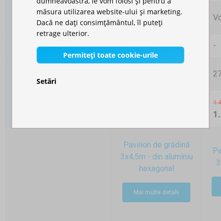
dumneavoastră, le vom folosi și pentru a
măsura utilizarea website-ului și marketing.
Finisajul structurii de
Aluminiu anodizat
Vo
Dacă ne dați consimțământul, îl puteți
susţinere
retrage ulterior.
38,8kg
-
Greutate
Permiteți toate cookie-urile
Greutatea totală (fără
-
27
pereţi laterali)
Setări
1.
4.211,00 RON
Preț
1
Pavilion de grădină
Pa
3x4,5m - din aluminiu
3
hexagonal
Mai multe detalii