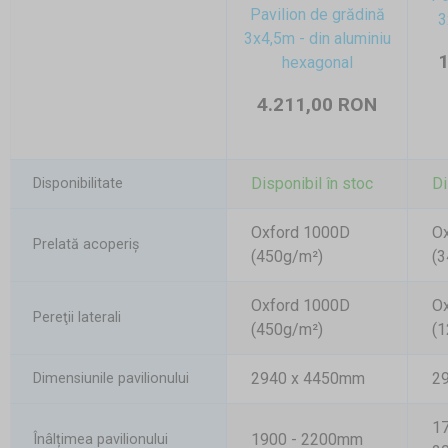
Pavilion de grădină
3
3x4,5m - din aluminiu
1
hexagonal
4.211,00 RON
Disponibil în stoc
Di
Disponibilitate
Oxford 1000D
O
Prelată acoperiş
(450g/m²)
(3
Oxford 1000D
O
Pereţii laterali
(450g/m²)
(1
2940 x 4450mm
2
Dimensiunile pavilionului
1
1900 - 2200mm
Înâlțimea pavilionului