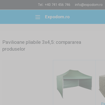
Tel.: +40 741 456 746
info@expodom.ro
Expodom.ro
Pavilioane pliabile 3x4,5: compararea
produselor
Pa