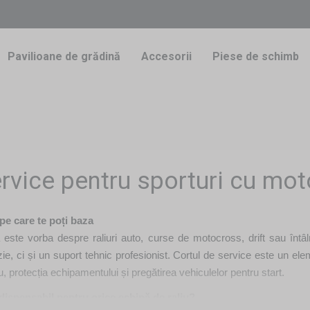
Pavilioane de grădină
Accesorii
Piese de schimb
rvice pentru sporturi cu motor
pe care te poți baza
 este vorba despre raliuri auto, curse de motocross, drift sau întâln
ie, ci și un suport tehnic profesionist. Cortul de service este un ele
u, protecția echipamentului și pregătirea vehiculelor pentru start.
ndispensabil pentru orice echipă de raliu?