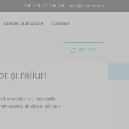
Tel.: +40 741 456 746
info@expodom.ro
Corturi publicitare
Contact
0,00 RON
 și raliuri
iri amatoriale ale pasionaților –
ment esențial al oricărei echipe –