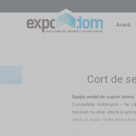
Acasă
Cort de se
Spațiu mobil de suport tehnic 
Competițiile motorsport – fie că
necesită nu doar viteză și preciz
oferă un spațiu mobil pentru lucr
De ce este cortul de service i