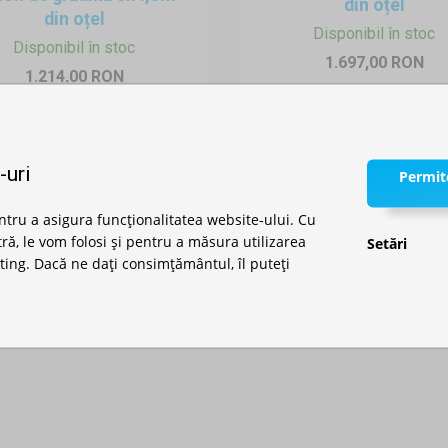
din oțel
i și ferestre, iluminat LED, ancorare suplimentară (chingi, greutăți cu a
din oțel
Disponibil în stoc
r de transportat cu dubă sau mașină de service
Disponibil în stoc
1.697,00 RON
lor integrală pe acoperiș și pereți – pentru imagine profesională și viz
1.214,00 RON
ei tale
 o etapă de campionat național, un raliu local sau un show de drift – 
ort și ordine în lucru, ci și întărește imaginea echipei, încrederea fan
-uri
Permite
ță.
ntru a asigura funcționalitatea website-ului. Cu
, le vom folosi și pentru a măsura utilizarea
Setări
ting. Dacă ne dați consimțământul, îl puteți