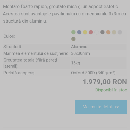
Montare foarte rapidă, greutate mică și un aspect estetic.
Acestea sunt avantajele pavilionului cu dimensiunile 3x3m cu
structură din aluminiu.
Culori:
Structură:
Aluminiu
Mărimea elementului de susţinere:
30x30mm
Greutatea totală (fără pereţi
16kg
laterali):
Prelată acoperiş:
Oxford 800D (340g/m²)
1.979,00 RON
Disponibil în stoc
Mai multe detalii >>