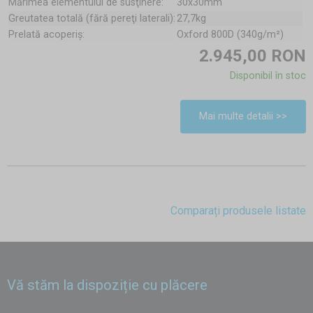
Mărimea elementului de susţinere:
30x30mm
Greutatea totală (fără pereţi laterali):
27,7kg
Prelată acoperiş:
Oxford 800D (340g/m²)
2.945,00 RON
Disponibil în stoc
Mai multe detalii >>
Comparați produsele listate
Vă stăm la dispoziție cu plăcere