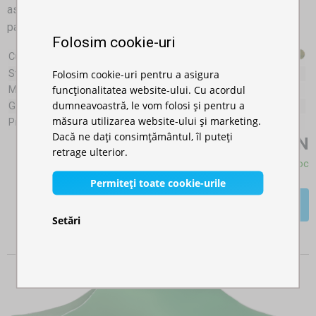
aspect estetic. Acestea sunt principalele avantaje ale
pavilionului de grădină de 3x4,5m cu structură din aluminiu.
Folosim cookie-uri
Culori:
Folosim cookie-uri pentru a asigura
Structură:
Aluminiu
funcționalitatea website-ului. Cu acordul
Mărimea elementului de susţinere:
30x30mm
dumneavoastră, le vom folosi și pentru a
Greutatea totală (fără pereţi laterali):
21,3kg
măsura utilizarea website-ului și marketing.
Prelată acoperiş:
Oxford 800D (340g/m²)
Dacă ne dați consimțământul, îl puteți
2.267,00 RON
retrage ulterior.
Disponibil în stoc
Permiteți toate cookie-urile
Mai multe detalii >>
Setări