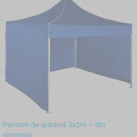
Pavilion de grădină 3x3m – din
aluminiu