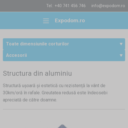
Tel.: +40 741 456 746
info@expodom.ro
Expodom.ro
Toate dimensiunile corturilor
Accesorii
Structura din aluminiu
Structură ușoară și estetică cu rezistență la vânt de
30km/oră în rafale. Greutatea redusă este îndeosebi
apreciată de către doamne.