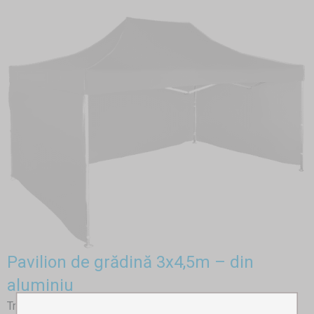
Pavilion de grădină 3x4,5m – din
aluminiu
Transportabilitate, depozitare ușoară, greutate redusă și