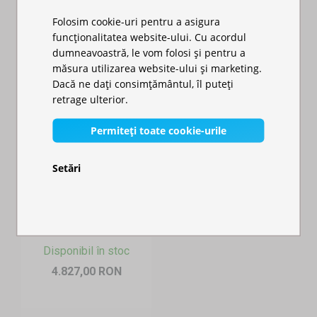
Folosim cookie-uri pentru a asigura
funcționalitatea website-ului. Cu acordul
dumneavoastră, le vom folosi și pentru a
măsura utilizarea website-ului și marketing.
Dacă ne dați consimțământul, îl puteți
retrage ulterior.
Permiteți toate cookie-urile
Cortul pliabil ușor nu este doar practic, ci și atrăgător vizual. Poți
Setări
alege dintr-o varietate de culori pentru acoperiș și pereții laterali, în
Pavilion de
funcție de contextul evenimentului:
grădină 3x6m - din
alb minimalist
pentru nunți, evenimente promoționale sau
aluminiu h...
wellness
Disponibil în stoc
culori vii
pentru târguri de fermieri și festivaluri
4.827,00 RON
nuanțe discrete
pentru evenimente corporative sau prezentări