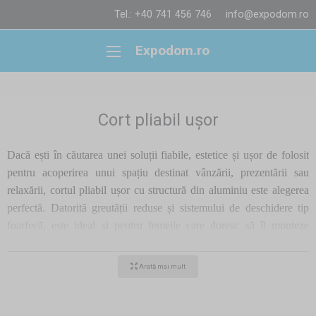
Tel.: +40 741 456 746
info@expodom.ro
Expodom.ro
Cort pliabil ușor
Dacă ești în căutarea unei soluții fiabile, estetice și ușor de folosit
pentru acoperirea unui spațiu destinat vânzării, prezentării sau
relaxării, cortul pliabil ușor cu structură din aluminiu este alegerea
perfectă. Datorită greutății reduse și sistemului de deschidere tip
foarfecă, este ideal și pentru femeile care doresc să îl monteze
singure, fără ajutor.
Arată mai mult
De ce să alegi un cort din aluminiu?
Structura din aluminiu oferă: