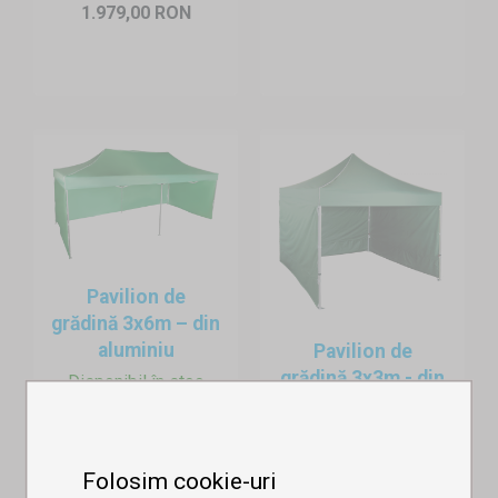
1.979,00 RON
Pavilion de
grădină 3x6m – din
aluminiu
Pavilion de
grădină 3x3m - din
Disponibil în stoc
aluminiu he...
2.945,00 RON
Disponibil în stoc
3.300,00 RON
Folosim cookie-uri