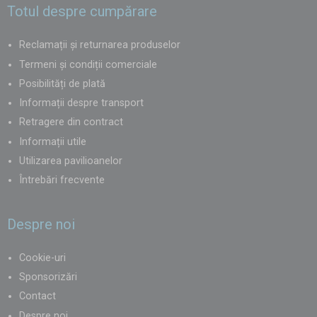
Totul despre cumpărare
Chiar și femeile fără experiență tehnică vor aprecia că pot monta și
demonta cortul singure – rapid, eficient și fără stres.
Reclamații și returnarea produselor
Termeni și condiții comerciale
Posibilități de plată
Informații despre transport
Retragere din contract
Informații utile
Utilizarea pavilioanelor
Întrebări frecvente
Despre noi
Cookie-uri
Sponsorizări
Contact
Despre noi