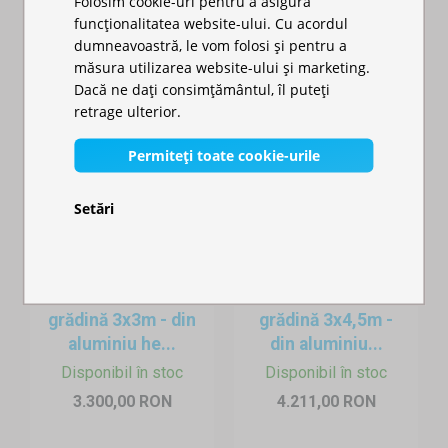
Folosim cookie-uri pentru a asigura
funcționalitatea website-ului. Cu acordul
dumneavoastră, le vom folosi și pentru a
măsura utilizarea website-ului și marketing.
Dacă ne dați consimțământul, îl puteți
retrage ulterior.
Permiteți toate cookie-urile
Setări
Pavilion de
Pavilion de
grădină 3x3m - din
grădină 3x4,5m -
aluminiu he...
din aluminiu...
Disponibil în stoc
Disponibil în stoc
3.300,00 RON
4.211,00 RON