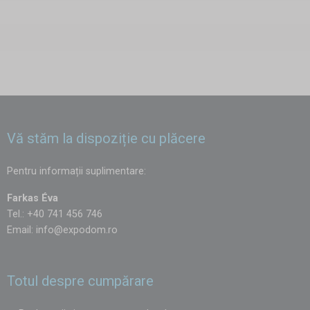
Vă stăm la dispoziție cu plăcere
Pentru informații suplimentare:
Farkas Éva
Tel.: +40 741 456 746
Email:
info@expodom.ro
Totul despre cumpărare