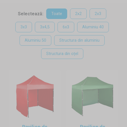
precum nunți, petreceri în grădină și alte evenimente. Pe
lângă acestea, corturile pliante vă asigură acoperișul
Selectează:
Toate
2x2
2x3
deasupra capului, nu numai pentru relaxare și divertisment,
dar și ca loc de muncă. Cortul pliabil este ușor de transportat,
3x3
3x4,5
6x3
Aluminiu 40
se poate introduce în portbagajul unei mașini personale.
Aluminiu 50
Structura din aluminiu
Aveți nevoie de cortul pliabil cât de curând? Comandați acum,
și în 2-3 zile lucrătoare cortul este la dvs. acasă.
Structura din oțel
Structura
Avem corturi pliante în stoc în patru modele. Depinde de dvs.
dacă vă decideți pentru modelul din
oțel
,
aluminiu
sau alegeți
din oferta noastră de structuri
hexagonale
. Structurile sunt
puternice și stabile. Dimensiuni disponibile 2x2, 2x3, 3x3,
4,5x3 și 6x3. Pânzele de acoperiș și prelatele laterale sunt
disponibile în 6 culori, cu posibilitatea combinării diferitelor
culori.
Montare, demontare și ancorare
Structura cortului pliabil este foarte mobilă. Poate fi ridicată
Pavilion de
Pavilion de