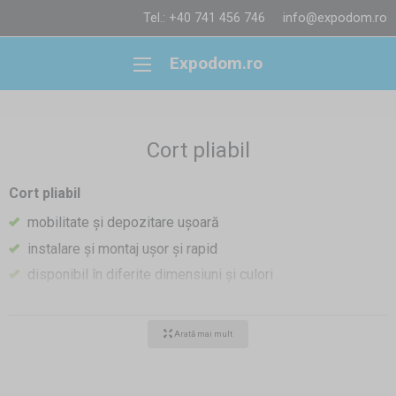
Tel.: +40 741 456 746
info@expodom.ro
Expodom.ro
Cort pliabil
Cort pliabil
mobilitate și depozitare ușoară
instalare și montaj ușor și rapid
disponibil în diferite dimensiuni și culori
structură solidă, preț avantajos, întreținere ușoară, durată
de viață lungă
Arată mai mult
piese de schimb întotdeauna pe stoc
Corturile pliabile sunt potrivite pentru diverse utilizări,