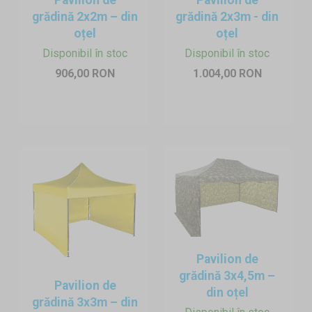
grădină 2x2m – din
grădină 2x3m - din
Montarea, demontarea și ancorarea
oțel
oțel
Montarea și dezasamblarea este o joacă. Pavilionul easy up,
Disponibil în stoc
Disponibil în stoc
datorită structurii tip acordeon, poate fi instalat și de către o
singură persoană în câteva minute. Fără scule și eforturi mari
906,00 RON
1.004,00 RON
se pot construi pavilioanele easy up oriunde și oricând. După
pliere, intră ușor și în portbagajul unei mașini. Ancorarea se
poate face cu greutăți de apă sau cu țăruși și paracord.
Depozitare
Pavilionul pliat încape în portbagajul mașinii și nu necesită loc
special pentru depozitare. Se recomandă uscarea prelatei de
acoperiș înainte de depozitare pentru a preveni mucegăirea.
Pavilion de
grădină 3x4,5m –
Pavilion de
din oțel
grădină 3x3m – din