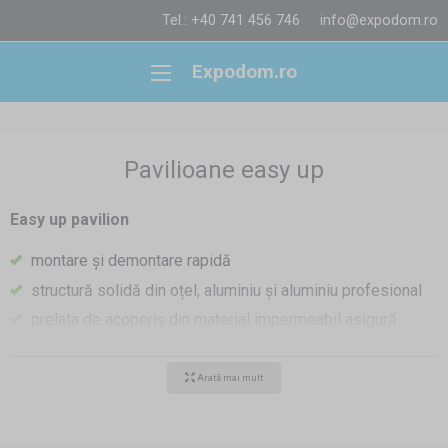
Tel.: +40 741 456 746
info@expodom.ro
Expodom.ro
Pavilioane easy up
Easy up pavilion
montare și demontare rapidă
structură solidă din oțel, aluminiu și aluminiu profesional
prelata de acoperiș din material impermeabil asigură
o protecție perfectă nu numai împotriva ploii ci și
împotriva soarelui puternic
Arată mai mult
mobil - îl construiți exact acolo, unde aveți nevoie
diferite dimensiuni și culori