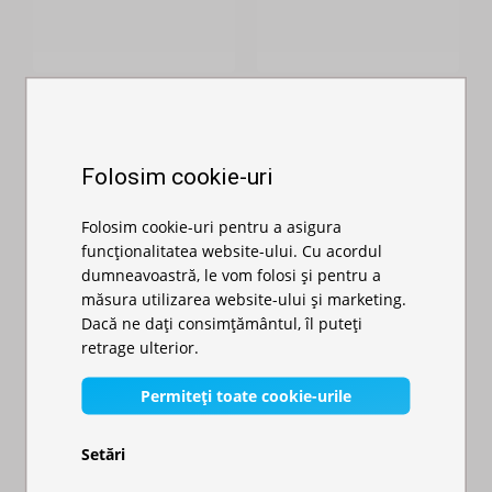
Folosim cookie-uri
Folosim cookie-uri pentru a asigura
funcționalitatea website-ului. Cu acordul
dumneavoastră, le vom folosi și pentru a
măsura utilizarea website-ului și marketing.
Dacă ne dați consimțământul, îl puteți
Pavilion de
Pavilion de
retrage ulterior.
grădină 3x3m - din
grădină 3x4,5m -
aluminiu he...
din aluminiu...
Permiteți toate cookie-urile
Disponibil în stoc
Disponibil în stoc
3.300,00 RON
4.211,00 RON
Setări