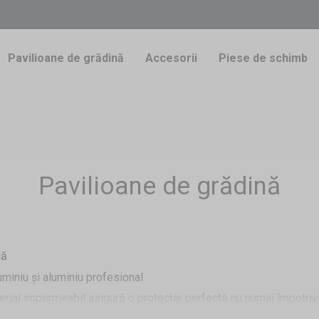
Pavilioane de grădină
Accesorii
Piese de schimb
Pavilioane de grădină
dă
luminiu și aluminiu profesional
erial impermeabil asigură o protecție perfectă nu numai împotriva 