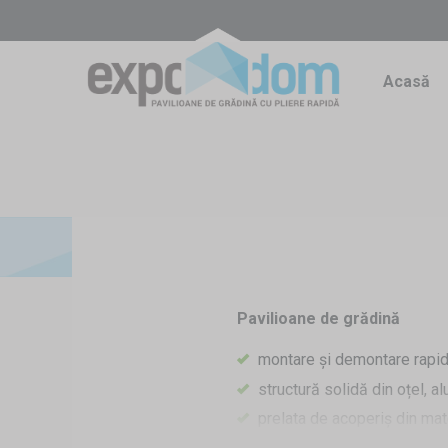
Acasă
Pavilioane de grădină
montare și demontare rapi
structură solidă din oțel, a
prelata de acoperiș din mat
puternic