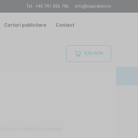
Tel.: +40 741 456 746
info@expodom.ro
Corturi publicitare
Contact
0,00 RON
ploii ci și împotriva soarelui