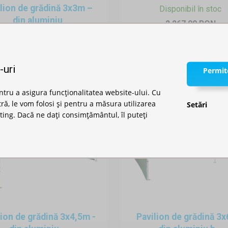
lion de grădină 3x3m –
Disponibil în stoc
din aluminiu
2.267,00 RON
Disponibil în stoc
1.979,00 RON
-uri
Permite
ntru a asigura funcționalitatea website-ului. Cu
, le vom folosi și pentru a măsura utilizarea
Setări
ting. Dacă ne dați consimțământul, îl puteți
lion de grădină 3x4,5m -
Pavilion de grădină 3x