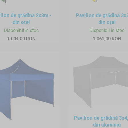
eva minute. Fără scule și eforturi mari se pot monta oriunde și or
personale. Ancorarea se poate face cu greutăți de apă sau cu țăruș
ilion de grădină 2x3m -
Pavilion de grădină 3
din oțel
din oțel
uri si pavilioane gradina
tbagajul mașinii și nu necesită loc special pentru depozitare. Se 
Disponibil în stoc
Disponibil în stoc
e pentru a preveni mucegăirea.
1.004,00 RON
1.061,00 RON
Pavilion de grădină 3x
din aluminiu