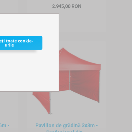
2.945,00 RON
ți toate cookie-
urile
6m -
Pavilion de grădină 3x3m -