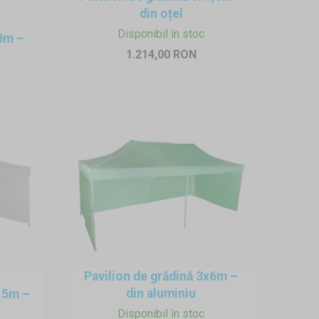
icând. După pliere, intră ușor
din oțel
i și paracord.
Disponibil în stoc
x3m –
1.214,00 RON
recomandă uscarea prelatei de
Pavilion de grădină 3x6m –
din aluminiu
4,5m –
Disponibil în stoc