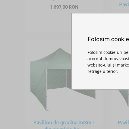
Pavi
1.697,00 RON
Folosim cookie
Folosim cookie-uri pe
acordul dumneavoastră
website-ului și marke
retrage ulterior.
Pavilion de grădină 3x3m -
Pavi