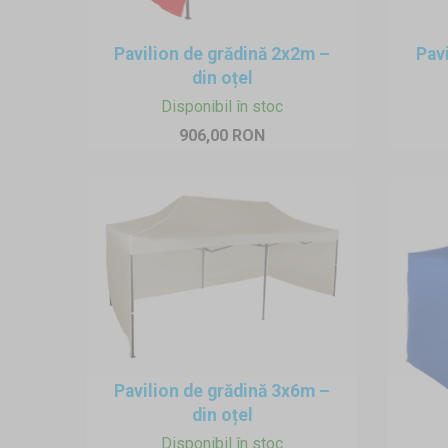
către o singură persoană în cât
și în portbagajul unei mașini 
Pavilion de grădină 2x2m –
Pav
din oțel
Depozitare și transport cort
Pavilionul pliat încape în por
Disponibil în stoc
acoperiș înainte de depozitar
906,00 RON
Pavilion de grădină 3x6m –
din oțel
Disponibil în stoc