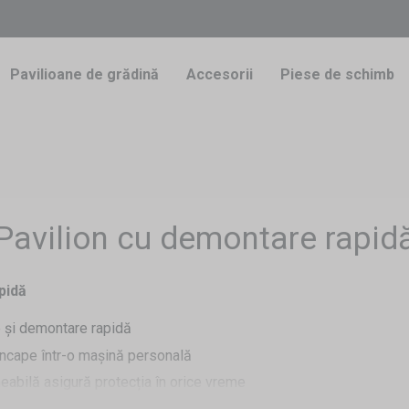
Pavilioane de grădină
Accesorii
Piese de schimb
Pavilion cu demontare rapid
pidă
 și demontare rapidă
 încape într-o mașină personală
eabilă asigură protecția în orice vreme