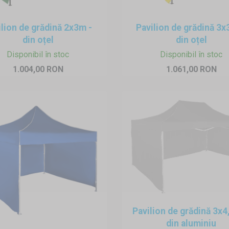
oblemă. Nu este necesar să găuriți nimic, în ofertă avem balast 
iș.
ilion de grădină 2x3m -
Pavilion de grădină 3
din oțel
din oțel
ioadă mai lungă a pavilioanelor cu demontare rapida, vă recoma
Disponibil în stoc
Disponibil în stoc
ea de mucegai. Nu sunt necesare condiții speciale de depozitare.
1.004,00 RON
1.061,00 RON
Pavilion de grădină 3x
din aluminiu