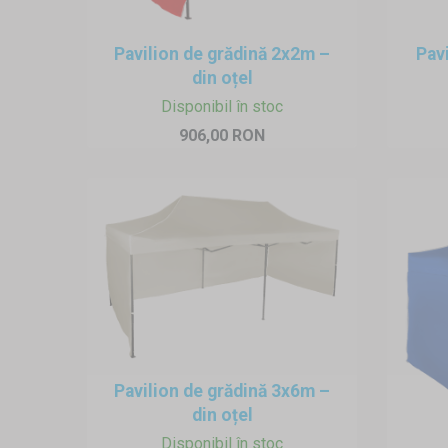
pavilionul pe beton? Nici o pr
loc de apă și cu nisip sau pietr
Pavilion de grădină 2x2m –
Pav
Depozitare
din oțel
Înaintea depozitării pe o per
Disponibil în stoc
acoperiș, ca să evitați formar
906,00 RON
Pavilion de grădină 3x6m –
din oțel
Disponibil în stoc