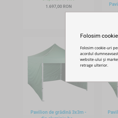
Pavi
1.697,00 RON
Folosim cookie
Folosim cookie-uri pe
acordul dumneavoastră
website-ului și marke
retrage ulterior.
Pavilion de grădină 3x3m -
Pavi