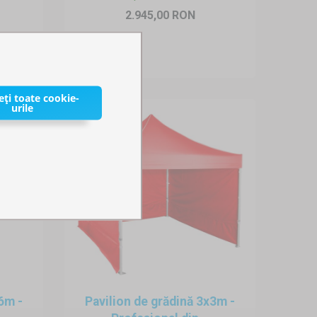
2.945,00 RON
ți toate cookie-
urile
6m -
Pavilion de grădină 3x3m -