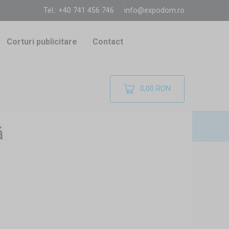
Tel.: +40 741 456 746
info@expodom.ro
Corturi publicitare
Contact
0,00 RON
ă