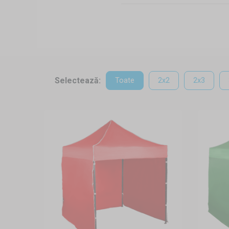
construcție stabilă și solid
o varietate largă de culori 
Pavilionul cu montare - de
transportabilitate, depozitare
aceste tipuri de pavilioane. 
grădină, acoperirea teraselor,
Selectează:
Toate
2x2
2x3
alegere dimensiunile: de la 
Structura
Pavilioanele cu montare rapida
noastră și structuri hexagonale
solide. Cu o ancorare corespu
Montarea, demontarea și a
Construirea și plierea acestu
minute. Prelata de acoperiș du
închideți pavilionul, aveți la 