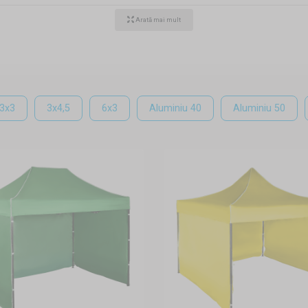
ă din aluminiu sau oțel
și dimensiuni
Arată mai mult
montare rapidă vă oferă o arie largă de utilizare. Rapidit
 ușoară -acestea sunt atributele principale pentru care din ce 
Se pot folosi ca pavilioanele clasice pentru petrecere, pavili
 pentru pescuit, pavilioane pentru mașină sau atelier mobil. Posib
3x3
3x4,5
6x3
Aluminiu 40
Aluminiu 50
2x2m până 6x3m.
 le avem de mai multe feluri. În afară de structura clasică din o
 din aluminiu de înaltă calitate. Toate tipurile se construiesc foa
nzătoare rezistă fără probleme și în condiții meteorologice nefa
ncorarea
i pavilion cu demontare rapida este foarte simplă. Chiar și o 
pă aplicare pe structură poate să rămână pe pavilion și după pli
dispoziție prelatele laterale care se fixează cu velcro de prelata