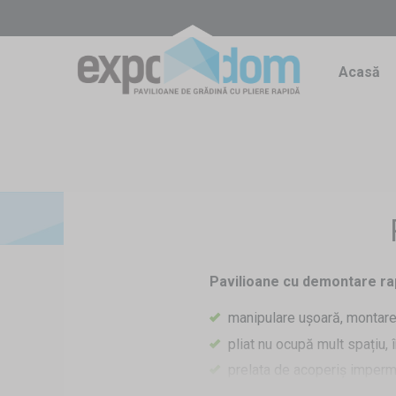
Acasă
Pavilioane cu demontare ra
manipulare ușoară, montare
pliat nu ocupă mult spațiu,
prelata de acoperiș imperm