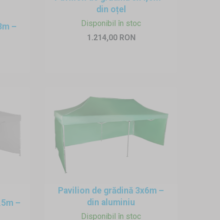
cu apă, care poate fi umplut în
din oțel
Disponibil în stoc
x3m –
1.214,00 RON
ndăm să uscați bine prelata de
Pavilion de grădină 3x6m –
din aluminiu
4,5m –
Disponibil în stoc