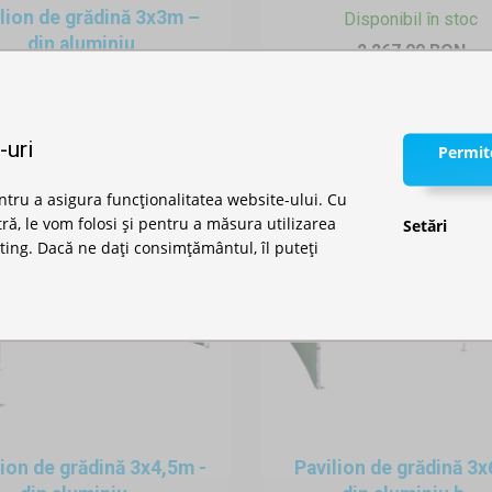
lion de grădină 3x3m –
Disponibil în stoc
din aluminiu
2.267,00 RON
Disponibil în stoc
1.979,00 RON
-uri
Permite
ntru a asigura funcționalitatea website-ului. Cu
, le vom folosi și pentru a măsura utilizarea
Setări
ting. Dacă ne dați consimțământul, îl puteți
lion de grădină 3x4,5m -
Pavilion de grădină 3x