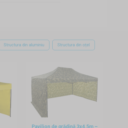
ate, dimensiunile compacte,
în ce mai mulți oameni folosesc
oane de vânzare, pavilioane de
ilitățile sunt foarte multe. La
Structura din aluminiu
Structura din oțel
țel și aluminiu, avem în oferta
rte repede și sunt rezistente și
vorabile.
persoană o face în doar câteva
ere. În cazul în care doriți să
 de acoperiș. Doriți să ancorați
Pavilion de grădină 3x4,5m –