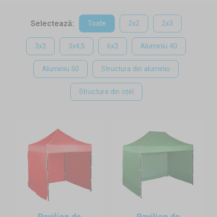
atrage atenția. Participați des cu produsele dumneavoastră la
expoziții, conferințe sau alte evenimente? Alegeți din oferta
Selectează:
Toate
2x2
2x3
noastră și veți dispune de spațiul perfect pentru a expune
orice. Aveți nevoie de spațiu mic sau de dimensiune regală?
3x3
3x4,5
6x3
Aluminiu 40
În oferta noastră avem pavilioane de expoziție de la 2x2m
Aluminiu 50
Structura din aluminiu
până la 6x3m.
Structura din oțel
Structura
Una din structurile din oțel, aluminiu sau hexagonal va
satisface cu siguranță nevoile dumneavoastre. Elementele
componente ale structurii sunt legate printre ele prin
înșurubare, astfel în caz de deteriorare puteți să schimbati
orice piesă chiar și dumneavoastră fără probleme. Structura
cortului variază și în funcție de secțiunea transversală a
picioarelor de sprijin, care poate fi pătratul clasic sau cea
hexagonală.
Pavilion de
Pavilion de