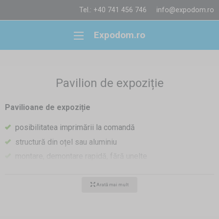
Tel.: +40 741 456 746
info@expodom.ro
Expodom.ro
Pavilion de expoziție
Pavilioane de expoziție
posibilitatea imprimării la comandă
structură din oțel sau aluminiu
montare, demontare rapidă, fără unelte
transportabilitate, depozitare ușoară
o varietate largă de dimensiuni, care pot fi unite pentru a
Arată mai mult
crea spațiul de mărimea necesară
Pavilioanele de expozitie sunt o modalitate excelentă de a