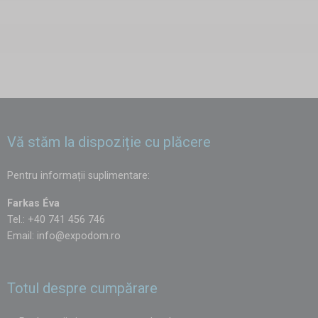
Vă stăm la dispoziție cu plăcere
Pentru informații suplimentare:
Farkas Éva
Tel.: +40 741 456 746
Email:
info@expodom.ro
Totul despre cumpărare