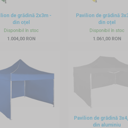
tru familie este foarte simplă. Chiar și o persoană cu experi
rument, femeile vor putea, de asemenea, să-l instaleze. Pentru 
ilion de grădină 2x3m -
Pavilion de grădină 3
milie trebuie ancorat corespunzător. În oferta noastră veti găsi 
din oțel
din oțel
Disponibil în stoc
Disponibil în stoc
1.004,00 RON
1.061,00 RON
onul de familie pentru o perioadă mai lungă de timp, vă recoman
i deteriorarea.
Pavilion de grădină 3x
din aluminiu