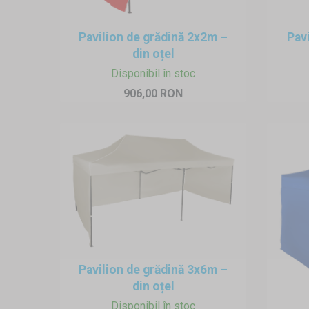
Asamblarea unui pavilion pen
câteva minute. Fără vreun inst
Pavilion de grădină 2x2m –
Pav
timp posibil, cortul pentru fa
din oțel
greutăți cu apă.
Disponibil în stoc
Depozitarea
906,00 RON
Atunci când depozitați pavili
fie bine uscată pentru a preven
Pavilion de grădină 3x6m –
din oțel
Disponibil în stoc