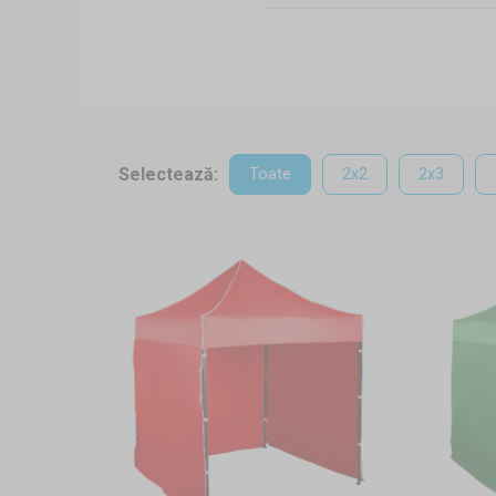
Structură solidă din oțel sa
Piese de schimb
Utilizare vastă
Dacă mergeți des cu familia sau
pavilioanele de familie reprez
diverse utilizări. Poate fi ad
Selectează:
Toate
2x2
2x3
prietenii, dar poate fi și aco
crează o umbră plăcută sau p
întrerupte de vremea rea.
Structura
Structura este foarte solidă
pavilioanelor pliate - intră în
Alegeți culoarea și accesoriul 
familie.
Montare, dezasamblare și 