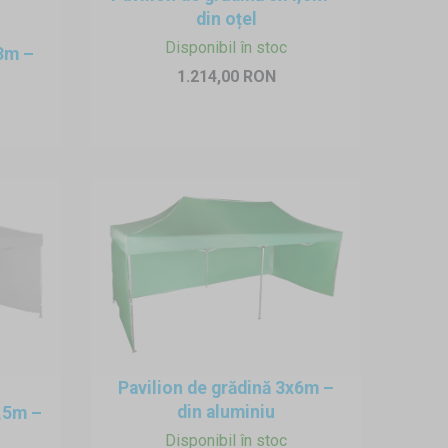
ență minimă îl poate monta în
din oțel
a-l menține pe loc cât mai mult
Disponibil în stoc
x3m –
țăruși de ancorare, paracord și
1.214,00 RON
dăm ca prelata acoperișului să
Pavilion de grădină 3x6m –
din aluminiu
4,5m –
Disponibil în stoc