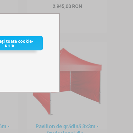
2.945,00 RON
ți toate cookie-
urile
6m -
Pavilion de grădină 3x3m -