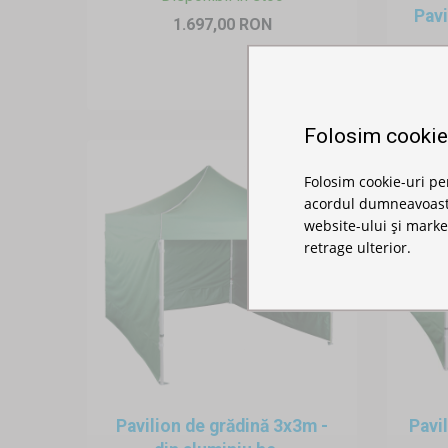
Pavi
1.697,00 RON
Folosim cookie
Folosim cookie-uri pe
acordul dumneavoastră
website-ului și marke
retrage ulterior.
Pavilion de grădină 3x3m -
Pavi