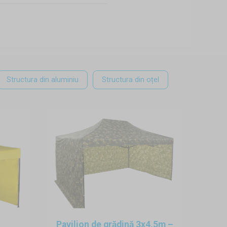
uteți sta cu familia în grădină,
locații diferite îi puteți găsi
 când organizați o petrecere cu
Structura din aluminiu
Structura din oțel
rișul necesar deasupra capului,
împreună cu familia nu vor fi
mare avantaj este dimensiunea
ți lua cu dumneavoastră oriunde.
iu plăcut, în paviloanele pentru
Pavilion de grădină 3x4,5m –