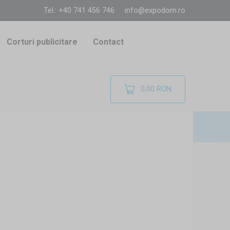
Tel.: +40 741 456 746
info@expodom.ro
Corturi publicitare
Contact
0,00 RON