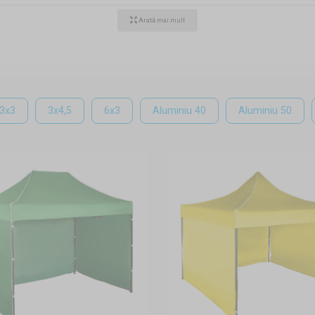
u aluminiu
Arată mai mult
 prietenii în natură, sau dacă doriți doar să aveți un loc unde p
intă o soluție excelentă. Marele lor avantaj este mobilitatea, în 
ăpostul de care aveți nevoie când faceți un grătar în natură sau
3x3
3x4,5
6x3
Aluminiu 40
Aluminiu 50
perișul deasupra nisipului în care se joacă copii dvs. Oferă acope
rotejează împotriva ploii, astfel momentele plăcute petecute 
 și aveți posibilitatea de a alege între oțel și aluminiu. Un 
 portbagaj fără problemă chiar și în mașini mai mici, astfel le pute
opțional și orice eveniment de familie poate avea loc într-un med
ancorare