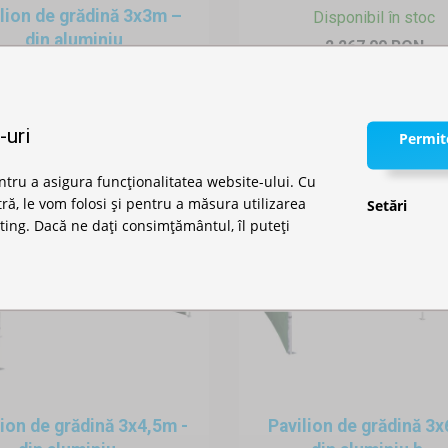
lion de grădină 3x3m –
Disponibil în stoc
din aluminiu
2.267,00 RON
Disponibil în stoc
1.979,00 RON
-uri
Permite
ntru a asigura funcționalitatea website-ului. Cu
, le vom folosi și pentru a măsura utilizarea
Setări
ting. Dacă ne dați consimțământul, îl puteți
lion de grădină 3x4,5m -
Pavilion de grădină 3x