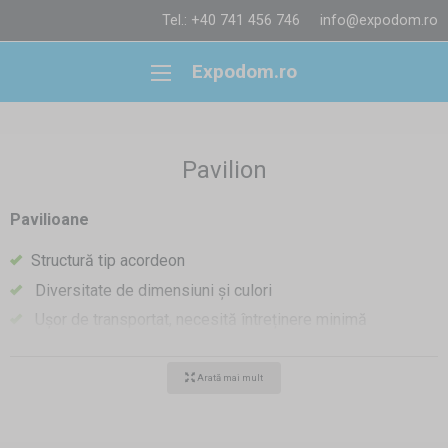
Tel.: +40 741 456 746
info@expodom.ro
Expodom.ro
Pavilion
Pavilioane
Structură tip acordeon
Diversitate de dimensiuni și culori
Ușor de transportat, necesită întreținere minimă
Structură realizată din oțel, aluminiu sau aluminiu
hexagonal în două variante
Arată mai mult
Protecție împotriva ploii, vântului și soarelui arzător
Pavilioanele de grădină pliabile sunt din ce în ce mai