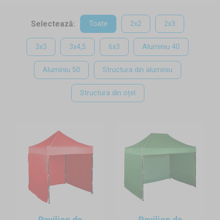
populare: datorită structurii lor tip acordeon, pot fi instalate în
doar câteva minute de către două persoane. Un pavilion de
Selectează:
Toate
2x2
2x3
curte reprezintă soluția optimă, când este nevoie de un
acoperiș rapid și ieftin. Aria de utilizare a pavilioanelor este
3x3
3x4,5
6x3
Aluminiu 40
foarte variată: același pavilion poate fi folosit pe piață, în
Aluminiu 50
Structura din aluminiu
grădină, la organizarea evenimentelor corporatisete, a
petrecerilor de familie, etc.
Structura din oțel
Structura
Structura tip acordeon se regăsește în oferta noastră în mai
multe dimensiuni și realizat din mai multe tipuri de materiale.
Produsul de bază este fabricat din oțel vopsit prin
pulverizare. Varianta fabricată din aluminiu este mai estetică.
Pentru uz profesional, recomandăm modelele din aluminiu
hexagonal în două dimensiuni (40mm, respectiv 50mm).
Corturile cu structură realizată din aluminiu hexagonal sunt
Pavilion de
Pavilion de