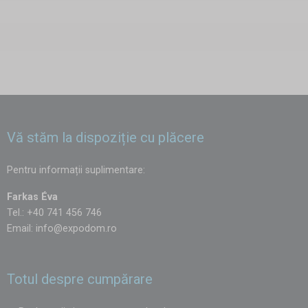
Vă stăm la dispoziție cu plăcere
Pentru informații suplimentare:
Farkas Éva
Tel.: +40 741 456 746
Email:
info@expodom.ro
Totul despre cumpărare