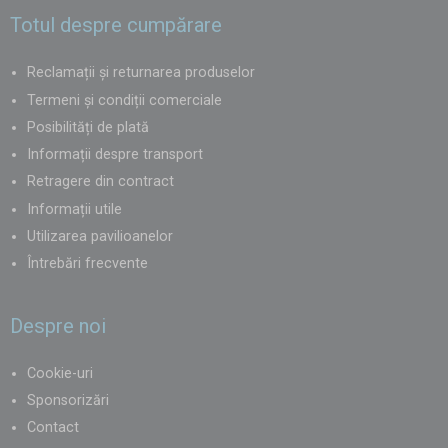
de succes chiar pe malul mării!
Totul despre cumpărare
Reclamații și returnarea produselor
Termeni și condiții comerciale
Posibilități de plată
Informații despre transport
Retragere din contract
Informații utile
Utilizarea pavilioanelor
Întrebări frecvente
Despre noi
Cookie-uri
Sponsorizări
Contact