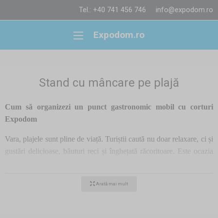
Tel.: +40 741 456 746
info@expodom.ro
Expodom.ro
Stand cu mâncare pe plajă
Cum să organizezi un punct gastronomic mobil cu corturi
Expodom
Vara, plajele sunt pline de viață. Turiștii caută nu doar relaxare, ci și
gustări delicioase, băuturi reci și înghețată răcoritoare. Este ocazia
perfectă pentru a organiza un punct gastronomic mobil – un stand
cu mâncare care să atragă atenția, dar să fie și comod și funcțional.
Arată mai mult
Cu ajutorul corturilor rapide
Expodom
, poți crea o zonă
gastronomică profesională chiar pe plajă – indiferent de condițiile
meteo.