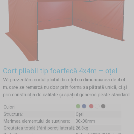
Cort pliabil tip foarfecă 4x4m – oțel
Vă prezentăm cortul pliabil din oțel cu dimensiunea de 4x4
m, care se remarcă nu doar prin forma sa pătrată unică, ci și
prin construcția de calitate și spațiul generos peste standard.
Culori:
Structură:
Oțel
Mărimea elementului de susţinere:
30x30mm
Greutatea totală (fără pereţi laterali):
26,8kg