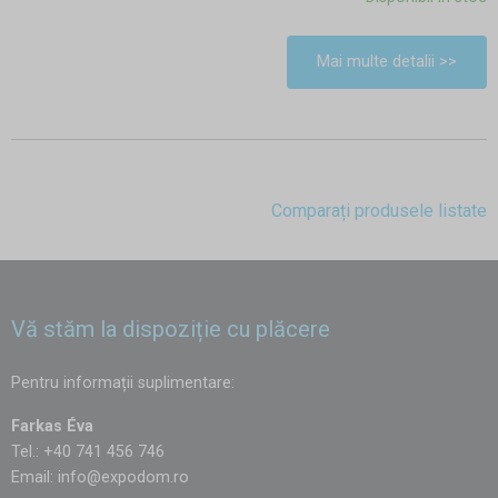
Mai multe detalii >>
Comparați produsele listate
Vă stăm la dispoziție cu plăcere
Pentru informații suplimentare:
Farkas Éva
Tel.: +40 741 456 746
Email:
info@expodom.ro