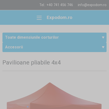
Tel.: +40 741 456 746
info@expodom.ro
Expodom.ro
Toate dimensiunile corturilor
Accesorii
Pavilioane pliabile 4x4