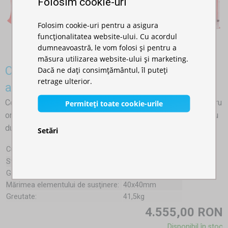
Folosim cookie-uri
Folosim cookie-uri pentru a asigura
funcționalitatea website-ului. Cu acordul
dumneavoastră, le vom folosi și pentru a
măsura utilizarea website-ului și marketing.
Cort pliabil 4×4 m – hexagonal din
Dacă ne dați consimțământul, îl puteți
retrage ulterior.
aluminiu
Cortul pliabil HEXAGONAL 4×4 m este alegerea ideală pentru
Permiteți toate cookie-urile
oricine caută un cort profesional tip foarfecă din aluminiu, cu
durată lungă de viață, montaj simplu și aspect profesional.
Setări
Culori:
Structură:
Aluminiu
Grosimea elementului de susținere:
1,1mm
Mărimea elementului de susţinere:
40x40mm
Greutate:
41,5kg
4.555,00 RON
Disponibil în stoc