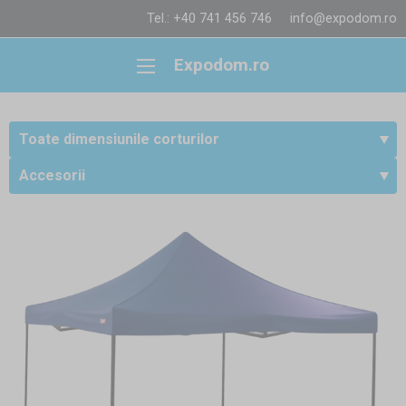
Tel.: +40 741 456 746
info@expodom.ro
Expodom.ro
Toate dimensiunile corturilor
Accesorii