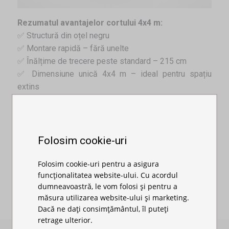
Rezumatul avantajelor cortului 4x4 m:
✅ Structură din oțel negru
✅ Montare rapidă – fără unelte
✅ Înălțime de trecere peste standard – 215 cm
✅ Dimensiune unică 4x4 m – ideal pentru spațiu
extins
✅ Disponibil în cinci culori vii – roșu, negru, albastru,
verde și alb
✅ Potrivit pentru târguri, promoții, evenimente, nunți și
competiții sportive
Folosim cookie-uri
Alte dimensiuni:
2x2
,
2x3
,
3x3
,
3x4,5
,
3x6
Folosim cookie-uri pentru a asigura
funcționalitatea website-ului. Cu acordul
dumneavoastră, le vom folosi și pentru a
măsura utilizarea website-ului și marketing.
Dacă ne dați consimțământul, îl puteți
retrage ulterior.