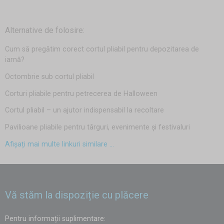
Alternative de folosire:
Cum să pregătim corect cortul pliabil pentru depozitarea de
iarnă?
Octombrie sub cortul pliabil
Corturi pliabile pentru petrecerea de Halloween
Cortul pliabil – un ajutor indispensabil la recoltare
Pavilioane pliabile pentru târguri, evenimente și festivaluri
Afișați mai multe linkuri similare ...
Vă stăm la dispoziție cu plăcere
Pentru informații suplimentare: