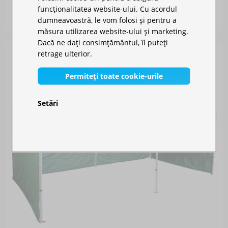
Disponibil în stoc
funcționalitatea website-ului. Cu acordul
4.211,00 RON
dumneavoastră, le vom folosi și pentru a
măsura utilizarea website-ului și marketing.
Dacă ne dați consimțământul, îl puteți
retrage ulterior.
Permiteți toate cookie-urile
Setări