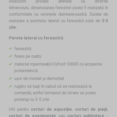
Realizăm prelate laterala cu diferite
dimensiuni, dimensiunea ferestrei poate fi realizată în
conformitate cu cerințele dumneavoastră. Durata de
realizare a peretelui lateral cu fereastră este de
3-5
zile.
Perete lateral cu fereastră:
fereastră
fixare pe cadru
material mpermeabil Oxford 1000D cu acoperire
poliuretanică
ușor de montat și demontat
rugăm să luați în calcul că se realizează la
comandă, astfel termenul de livrare se poate
prelungi cu 3-5 zile
Util pentru
corturi de expoziție
,
corturi de piață
,
corturi de evenimente
sau
corturi publicitare
-