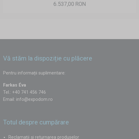
6.537,00 RON
Vă stăm la dispoziție cu plăcere
Pentru informații suplimentare:
Farkas Éva
Tel.: +40 741 456 746
Email:
info@expodom.ro
Totul despre cumpărare
Reclamații și returnarea produselor