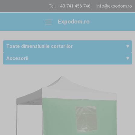
Tel.: +40 741 456 746
info@expodom.ro
Expodom.ro
Toate dimensiunile corturilor
Accesorii