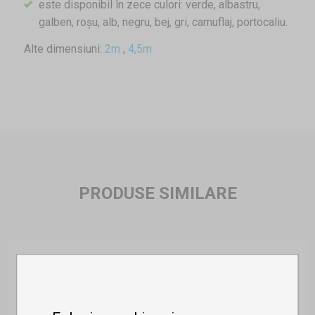
este disponibil în zece culori: verde, albastru,
galben, roșu, alb, negru, bej, gri, camuflaj, portocaliu.
Alte dimensiuni:
2m
,
4,5m
PRODUSE SIMILARE