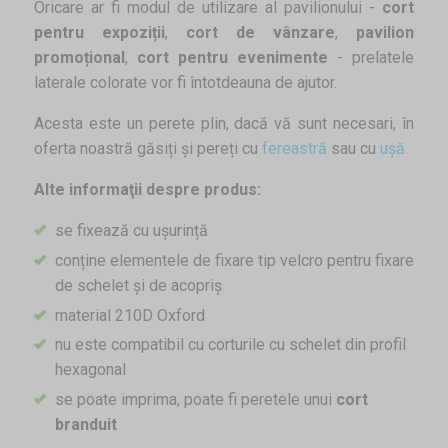
Oricare ar fi modul de utilizare al pavilionului -
cort
pentru expoziții
,
cort de vânzare
,
pavilion
promoțional
,
cort pentru evenimente
- prelatele
laterale colorate vor fi întotdeauna de ajutor.
Acesta este un perete plin, dacă vă sunt necesari, în
oferta noastră găsiți și pereți cu
fereastră
sau cu
ușă.
Alte informaţii despre produs:
se fixează cu ușurință
conține elementele de fixare tip velcro pentru fixare
de schelet și de acopriș
material 210D Oxford
nu este compatibil cu corturile cu schelet din profil
hexagonal
se poate imprima, poate fi peretele unui
cort
branduit