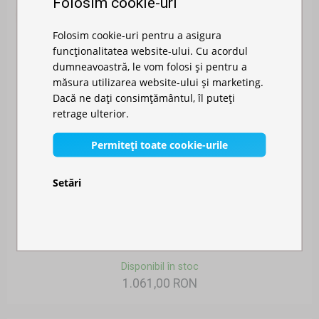
Folosim cookie-uri
Folosim cookie-uri pentru a asigura
funcționalitatea website-ului. Cu acordul
dumneavoastră, le vom folosi și pentru a
măsura utilizarea website-ului și marketing.
Dacă ne dați consimțământul, îl puteți
retrage ulterior.
Permiteți toate cookie-urile
Setări
PAVILION DE GRĂDINĂ 3X3M – DIN OȚEL
Disponibil în stoc
1.061,00 RON