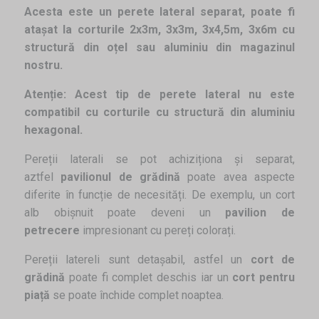
Acesta este un perete lateral separat, poate fi
atașat la corturile 2x3m, 3x3m, 3x4,5m, 3x6m cu
structură din oțel sau aluminiu din magazinul
nostru.
Atenție: A
cest tip de perete lateral nu este
compatibil cu corturile cu structură din aluminiu
hexagonal.
Pereții laterali se pot achiziționa și separat,
aztfel
pavilionul de grădină
poate avea aspecte
diferite în funcție de necesități. De exemplu, un cort
alb obișnuit poate deveni un
pavilion de
petrecere
impresionant cu pereți colorați.
Pereții latereli sunt detașabil, astfel un
cort de
grădină
poate fi complet deschis iar un
cort pentru
piață
se poate închide complet noaptea.