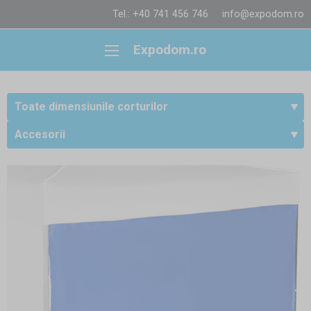
Tel.: +40 741 456 746
info@expodom.ro
Expodom.ro
Toate dimensiunile corturilor
Accesorii