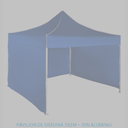
PAVILION DE GRĂDINĂ 3X3M – DIN ALUMINIU