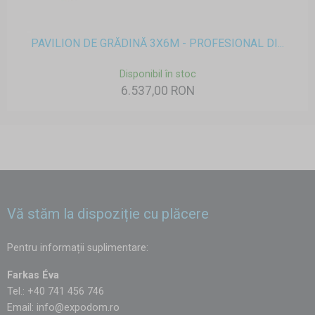
PAVILION DE GRĂDINĂ 3X6M - PROFESIONAL DI...
Disponibil în stoc
6.537,00 RON
Vă stăm la dispoziție cu plăcere
Pentru informații suplimentare:
Farkas Éva
Tel.: +40 741 456 746
Email:
info@expodom.ro