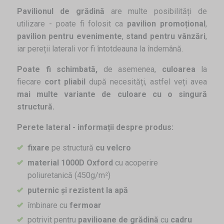
Pavilionul de grădină
are multe posibilități de
utilizare - poate fi folosit ca
pavilion promoțional
,
pavilion pentru evenimente
,
stand pentru vânzări
,
iar pereții laterali vor fi întotdeauna la îndemână.
Poate fi schimbată,
de asemenea,
culoarea
la
fiecare
cort pliabil
după necesități, astfel veți avea
mai multe variante de culoare cu o singură
structură.
Perete lateral - informații despre produs:
fixare
pe structură
cu velcro
material 1000D Oxford
cu acoperire
poliuretanică (450g/m²)
puternic și rezistent la apă
îmbinare cu
fermoar
potrivit pentru
pavilioane de grădină
cu
cadru