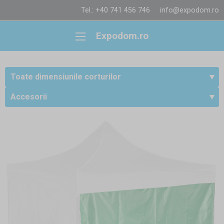
Tel.: +40 741 456 746
info@expodom.ro
Expodom.ro
Toate dimensiunile corturilor
Accesorii