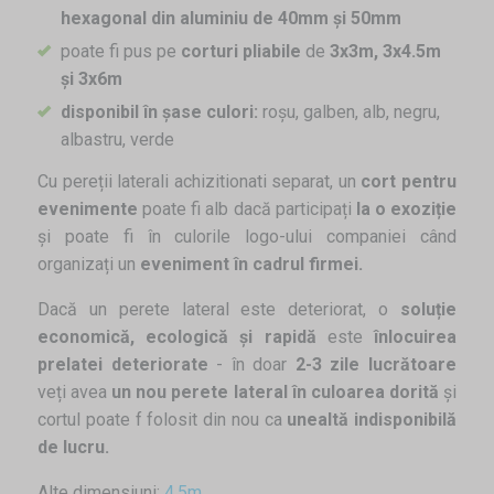
hexagonal din aluminiu de 40mm și 50mm
poate fi pus pe
corturi pliabile
de
3x3m, 3x4.5m
și 3x6m
disponibil în șase culori:
roșu, galben, alb, negru,
albastru, verde
Cu pereții laterali achizitionati separat, un
cort pentru
evenimente
poate fi alb dacă participați
la o exoziție
și poate fi în culorile logo-ului companiei când
organizați un
eveniment în cadrul firmei.
Dacă un perete lateral este deteriorat, o
soluție
economică, ecologică și rapidă
este
înlocuirea
prelatei deteriorate
- în doar
2-3 zile lucrătoare
veți avea
un nou perete lateral în culoarea dorită
și
cortul poate f folosit din nou ca
unealtă indisponibilă
de lucru.
Alte dimensiuni:
4,5m