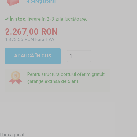
4 pereţi laterali
În stoc
, livrare în 2-3 zile lucrătoare.
2.267,00 RON
1.873,55 RON Fără TVA
ADAUGĂ ÎN COȘ
Pentru structura cortului oferim gratuit
garanție
extinsă de 5 ani
.
il hexagonal.