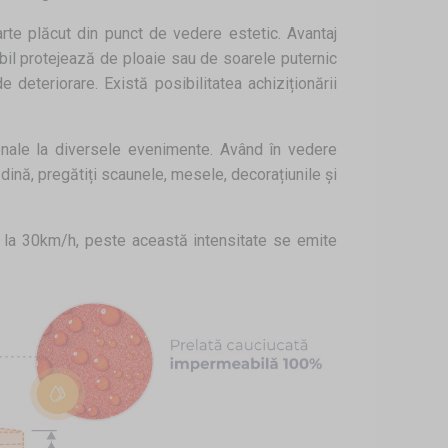
rte plăcut din punct de vedere estetic. Avantaj
abil protejează de ploaie sau de soarele puternic
 deteriorare. Există posibilitatea achiziționării
ionale la diversele evenimente. Având în vedere
ădină, pregătiți scaunele, mesele, decorațiunile și
ă la 30km/h, peste această intensitate se emite