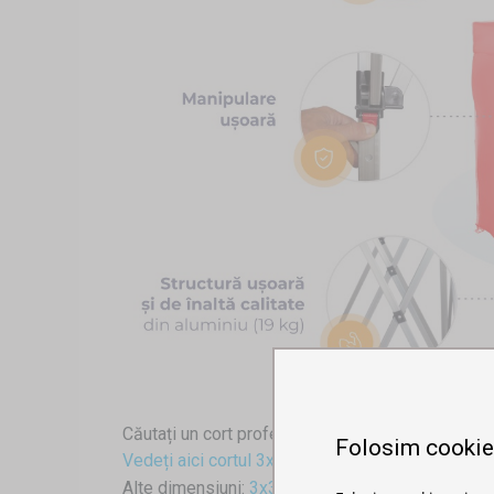
Căutați un cort profesional pentru evenimente?
Folosim cookie
Vedeți aici cortul 3x4,5m cu structură hexagonal
Alte dimensiuni:
3x3
,
3x6