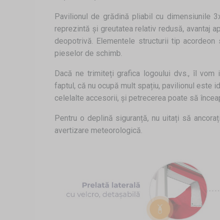
Pavilionul de grădină pliabil cu dimensiunile 
reprezintă și greutatea relativ redusă, avantaj 
deopotrivă. Elementele structurii tip acordeon s
pieselor de schimb.
Dacă ne trimiteți grafica logoului dvs., îl vo
faptul, că nu ocupă mult spațiu, pavilionul este i
celelalte accesorii, și petrecerea poate să încea
Pentru o deplină siguranță, nu uitați să ancor
avertizare meteorologică.