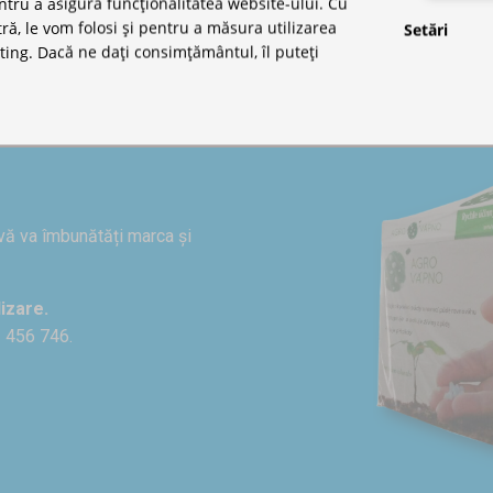
ntru a asigura funcționalitatea website-ului. Cu
, le vom folosi și pentru a măsura utilizarea
Setări
ting. Dacă ne dați consimțământul, îl puteți
 vă va îmbunătăți marca și
izare.
1 456 746.