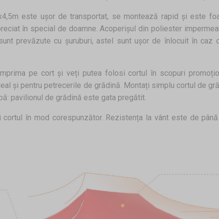
3x4,5m este ușor de transportat, se montează rapid și este foa
apreciat în special de doamne. Acoperișul din poliester imperme
unt prevăzute cu șuruburi, astel sunt ușor de înlocuit în caz de
m imprima pe cort și veți putea folosi cortul în scopuri promoț
deal și pentru petrecerile de grădină. Montați simplu cortul de gr
pă: pavilionul de grădină este gata pregătit.
ați cortul în mod corespunzător. Rezistența la vânt este de pân