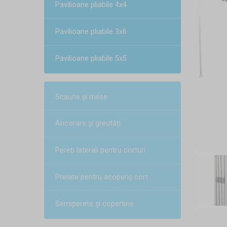
Pavilioane pliabile 4x4
Pavilioane pliabile 3x6
Pavilioane pliabile 5x5
Scaune și mese
Ancorare și greutăți
Pereți laterali pentru corturi
Prelate pentru acoperiș cort
Semiperete și copertine