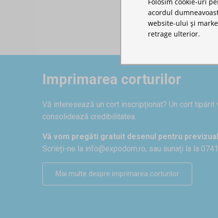
Folosim cookie-uri pe
acordul dumneavoastră
website-ului și marke
retrage ulterior.
Imprimarea corturilor
Vă interesează un cort inscripționat? Un cort tipărit
consolidează credibilitatea.
Vă vom pregăti gratuit desenul pentru previzual
Scrieți-ne la
info@expodom.ro
, sau sunați la la 074
Mai multe despre imprimarea corturilor