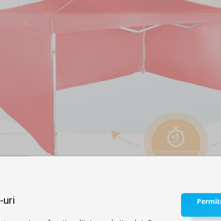
-uri
Permite
ă.