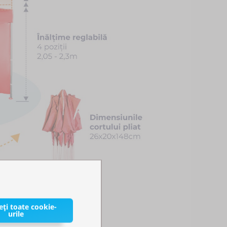
ți toate cookie-
urile