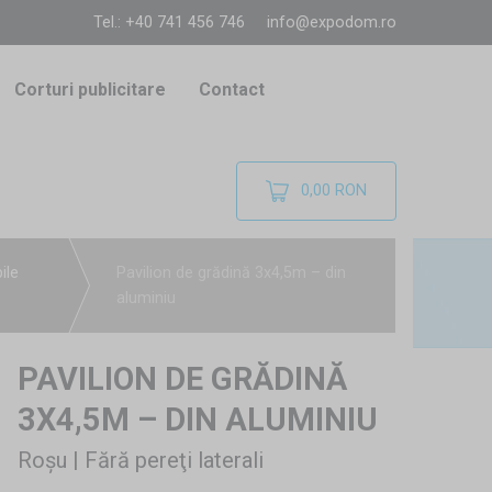
Tel.: +40 741 456 746
info@expodom.ro
Corturi publicitare
Contact
0,00 RON
ile
Pavilion de grădină 3x4,5m – din
aluminiu
PAVILION DE GRĂDINĂ
3X4,5M – DIN ALUMINIU
Roșu | Fără pereţi laterali