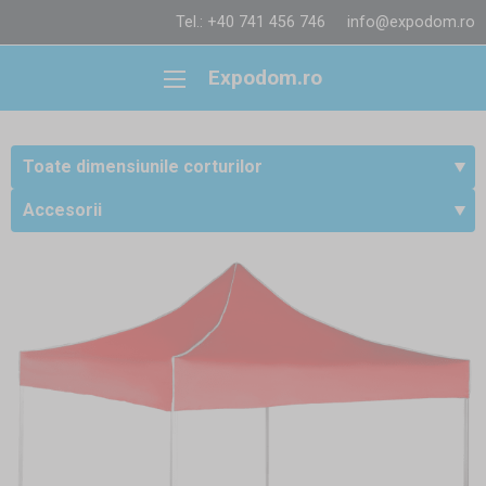
Tel.: +40 741 456 746
info@expodom.ro
Expodom.ro
Toate dimensiunile corturilor
Accesorii