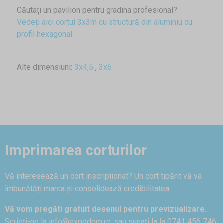
Căutați un pavilion pentru gradina profesional?
Vedeți aici cortul 3x3m cu structură din aluminiu cu
profil hexagonal.
Alte dimensiuni:
3x4,5
,
3x6
Imprimarea corturilor
Vă interesează un cort inscripționat? Un cort tipărit vă va
îmbunătăți marca și consolidează credibilitatea.
Vă vom pregăti gratuit desenul pentru previzualizare.
Scrieți-ne la
info@expodom.ro
, sau sunați la la 0741 456 746.