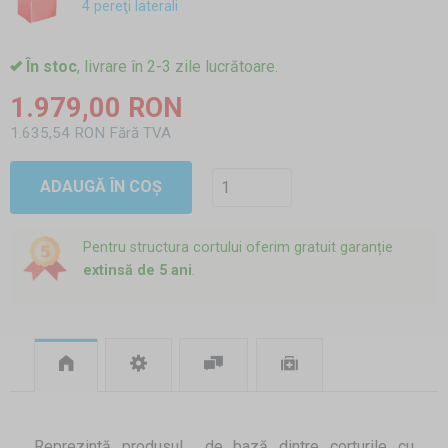
4 pereţi laterali
În stoc
, livrare în 2-3 zile lucrătoare.
1.979,00 RON
1.635,54 RON Fără TVA
ADAUGĂ ÎN COȘ
Pentru structura cortului oferim gratuit garanție
extinsă de 5 ani
.
Reprezintă produsul de bază dintre corturile cu