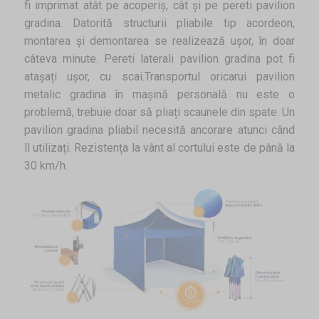
fi imprimat atât pe acoperiș, cât și pe pereti pavilion
gradina. Datorită structurii pliabile tip acordeon,
montarea și demontarea se realizează ușor, în doar
câteva minute. Pereti laterali pavilion gradina pot fi
atașați ușor, cu scai.Transportul oricarui pavilion
metalic gradina în mașină personală nu este o
problemă, trebuie doar să pliați scaunele din spate. Un
pavilion gradina pliabil necesită ancorare atunci când
îl utilizați. Rezistența la vânt al cortului este de până la
30 km/h.