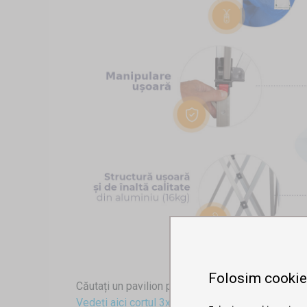
Folosim cookie
Căutați un pavilion pentru gradina profesional?
Vedeți aici cortul 3x3m cu structură din aluminiu 