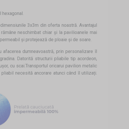
il hexagonal.
 dimensiunile 3x3m din oferta noastră. Avantajul
u rămâne neschimbat chiar și la pavilioanele mai
mpermeabil și protejează de ploaie și de soare.
ru afacerea dumneavoastră, prin personalizare îl
radina. Datorită structurii pliabile tip acordeon,
șor, cu scai.Transportul oricarui pavilion metalic
iabil necesită ancorare atunci când îl utilizați.