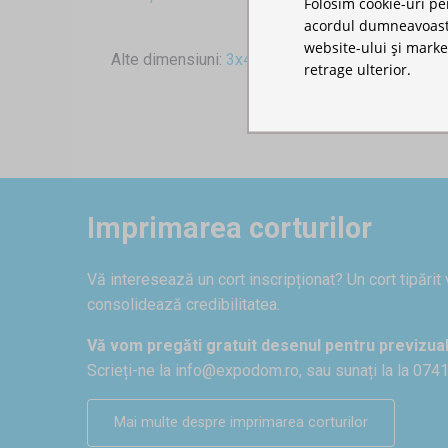
Folosim cookie-uri pe
acordul dumneavoastră
website-ului și marke
Alte dimensiuni:
3x4,5
,
3x6
retrage ulterior.
Imprimarea corturilor
Vă interesează un cort inscripționat? Un cort tipărit
consolidează credibilitatea.
Vă vom pregăti gratuit desenul pentru previzual
Scrieți-ne la
info@expodom.ro
, sau sunați la la 074
Mai multe despre imprimarea corturilor