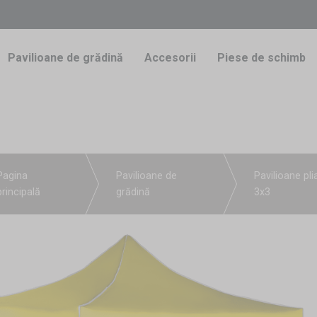
Pavilioane de grădină
Accesorii
Piese de schimb
Pagina
Pavilioane de
Pavilioane pli
principală
grădină
3x3