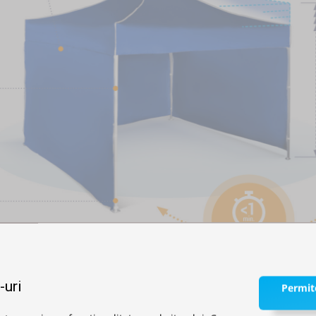
-uri
Permite
cu profil hexagonal.