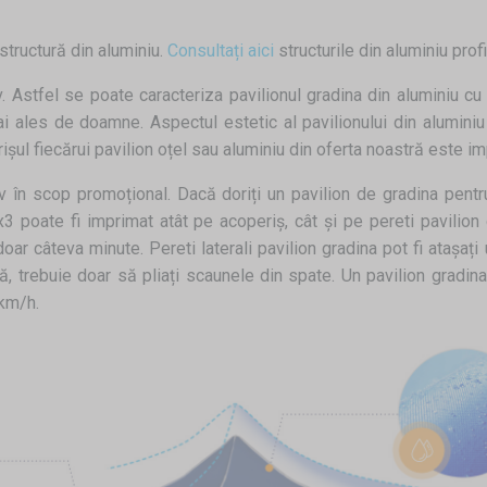
structură din aluminiu.
Consultați aici
structurile din aluminiu prof
 Astfel se poate caracteriza pavilionul gradina din aluminiu cu
i ales de doamne. Aspectul estetic al pavilionului din alumini
șul fiecărui pavilion oțel sau aluminiu din oferta noastră este i
siv în scop promoțional. Dacă doriți un pavilion de gradina pent
x3 poate fi imprimat atât pe acoperiș, cât și pe pereti pavilion g
r câteva minute. Pereti laterali pavilion gradina pot fi atașați u
trebuie doar să pliați scaunele din spate. Un pavilion gradina pl
 km/h.