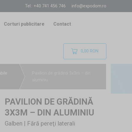
Tel.: +40 741 456 746
info@expodom.ro
Corturi publicitare
Contact
0,00 RON
abile
Pavilion de grădină 3x3m – din
aluminiu
PAVILION DE GRĂDINĂ
3X3M – DIN ALUMINIU
Galben | Fără pereţi laterali