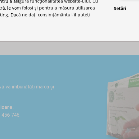
ntru a asigura funcționalitatea website-ului. Cu
, le vom folosi și pentru a măsura utilizarea
Setări
ting. Dacă ne dați consimțământul, îl puteți
 vă va îmbunătăți marca și
izare.
1 456 746.