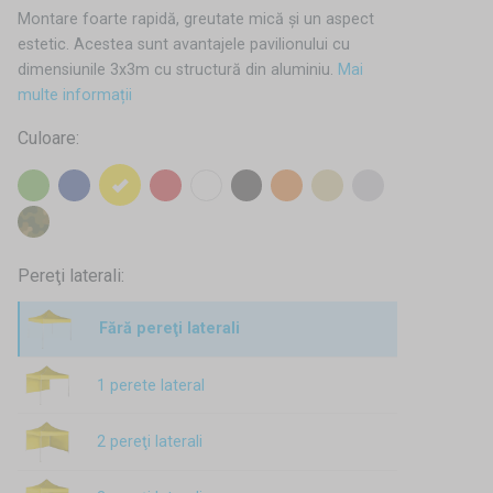
Montare foarte rapidă, greutate mică și un aspect
estetic. Acestea sunt avantajele pavilionului cu
dimensiunile 3x3m cu structură din aluminiu.
Mai
multe informații
Culoare:
Pereţi laterali:
Fără pereţi laterali
1 perete lateral
2 pereţi laterali