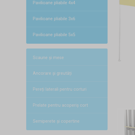
Pavilioane pliabile 4x4
Pavilioane pliabile 3x6
Pavilioane pliabile 5x5
Scaune și mese
Ancorare și greutăți
Pereți laterali pentru corturi
Prelate pentru acoperiș cort
Semiperete și copertine