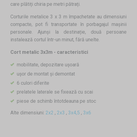
care plătiți chiria pe metri pătrați.
Corturile metalice 3 x 3 m împachetate au dimensiuni
compacte, pot fi transportate în porbagajul mașinii
personale. Ajunși la destinație, două persoane
instalează cortul într-un minut, fără unelte.
Cort metalic 3x3m - caracteristici
mobilitate, depozitare ușoară
ușor de montat și demontat
6 culori diferite
prelatele laterale se fixează cu scai
piese de schimb întotdeauna pe stoc
Alte dimensiuni:
2x2
,
2x3
,
3x4,5
,
3x6