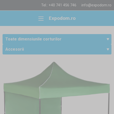
Tel.: +40 741 456 746
info@expodom.ro
Expodom.ro
Toate dimensiunile corturilor
Accesorii