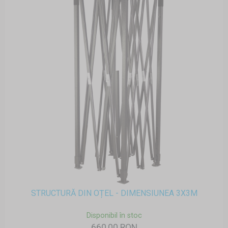
STRUCTURĂ DIN OȚEL - DIMENSIUNEA 3X3M
Disponibil în stoc
660,00 RON