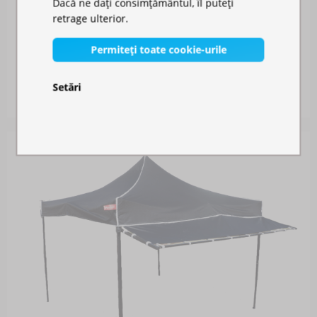
Dacă ne dați consimțământul, îl puteți
retrage ulterior.
JGHEAB DE CONECTARE
Permiteți toate cookie-urile
Disponibil în stoc
Setări
141,00 RON