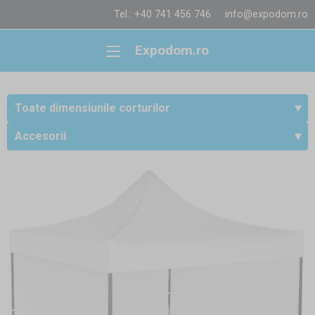
Tel.: +40 741 456 746
info@expodom.ro
Expodom.ro
Toate dimensiunile corturilor
Accesorii