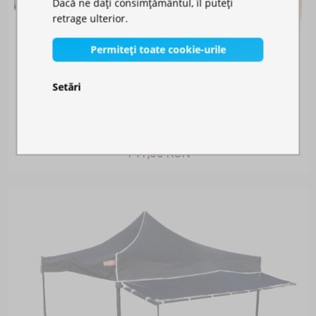
Dacă ne dați consimțământul, îl puteți
retrage ulterior.
Permiteți toate cookie-urile
Setări
JGHEAB DE CONECTARE
Disponibil în stoc
141,00 RON