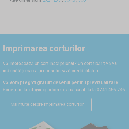
Alte dimensiuni:
2x2
,
2x3
,
3x4,5
,
3x6
Imprimarea corturilor
Vă interesează un cort inscripționat? Un cort tipărit vă va
îmbunătăți marca și consolidează credibilitatea.
Vă vom pregăti gratuit desenul pentru previzualizare.
Scrieți-ne la
info@expodom.ro
, sau sunați la la 0741 456 746.
Mai multe despre imprimarea corturilor