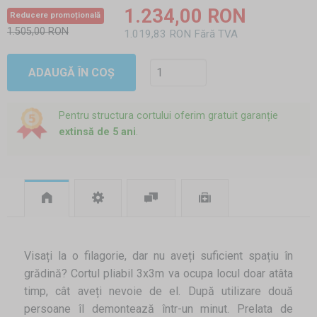
1.234,00 RON
Reducere promoțională
1.505,00 RON
1.019,83 RON Fără TVA
ADAUGĂ ÎN COȘ
Pentru structura cortului oferim gratuit garanție
extinsă de 5 ani
.
Visați la o filagorie, dar nu aveți suficient spațiu în
grădină? Cortul pliabil 3x3m va ocupa locul doar atâta
timp, cât aveți nevoie de el. După utilizare două
persoane îl demontează într-un minut. Prelata de