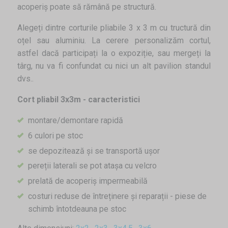
acoperiș poate să rămână pe structură.
Alegeți dintre corturile pliabile 3 x 3 m cu tructură din
oțel sau aluminiu. La cerere personalizăm cortul,
astfel dacă participați la o expoziție, sau mergeți la
târg, nu va fi confundat cu nici un alt pavilion standul
dvs..
Cort pliabil 3x3m - caracteristici
montare/demontare rapidă
6 culori pe stoc
se depozitează și se transportă ușor
pereții laterali se pot atașa cu velcro
prelată de acoperiș impermeabilă
costuri reduse de întreținere și reparații - piese de
schimb întotdeauna pe stoc