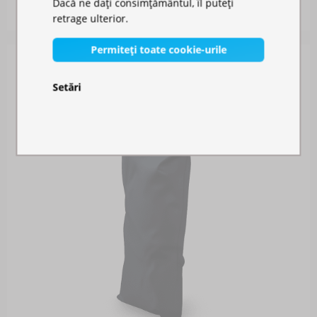
Dacă ne dați consimțământul, îl puteți
274,00 RON
retrage ulterior.
Permiteți toate cookie-urile
Setări