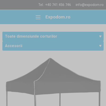
Tel.: +40 741 456 746
info@expodom.ro
Expodom.ro
Toate dimensiunile corturilor
Accesorii