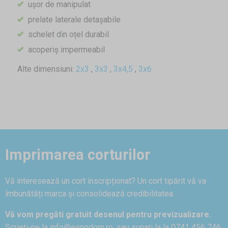
ușor de manipulat
prelate laterale detașabile
schelet din oțel durabil
acoperiș impermeabil
Alte dimensiuni:
2x3
,
3x3
,
3x4,5
,
3x6
Imprimarea corturilor
Vă interesează un cort inscripționat? Un cort tipărit vă va
îmbunătăți marca și consolidează credibilitatea.
Vă vom pregăti gratuit desenul pentru previzualizare.
Scrieți-ne la
info@expodom.ro
, sau sunați la la 0741 456 746.