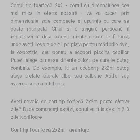
Cortul tip foarfecă 2x2 - cortul cu dimensiunea cea
mai mică în oferta noastră - vă va cuceri prin
dimensiunile sale compacte și ușurința cu care se
poate manipula. Chiar și o singură persoană îl
instalează în doar câteva minute oricare ar fi locul,
unde aveți nevoie de el: pe piață pentru mărfurile dvs.,
la expoziție, sau pentru a acoperi piscina copiilor.
Puteți alege din șase diferite culori, pe care le puteți
combina. De exemplu, la un acoperiș 2x2m puteți
atașa prelate laterale albe, sau galbene. Astfel veți
avea un cort cu totul unic.
Aveți nevoie de cort tip forfecă 2x2m peste câteva
zile? Dacă comandați astăzi, cortul va fi la dvs. în 2-3
zile lucrătoare.
Cort tip foarfecă 2x2m - avantaje