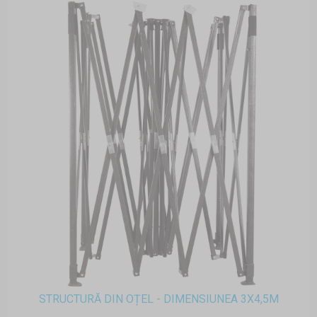
STRUCTURĂ DIN OȚEL - DIMENSIUNEA 3X4,5M