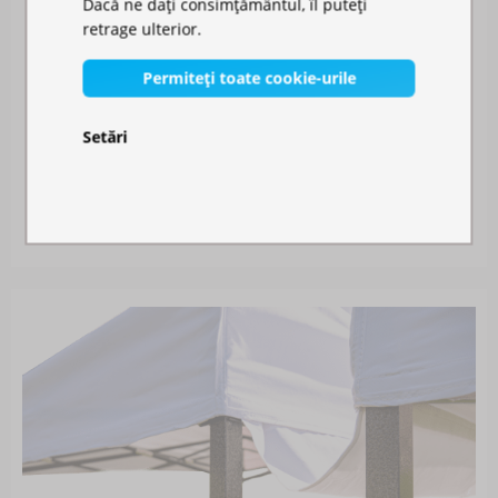
Dacă ne dați consimțământul, îl puteți
retrage ulterior.
Permiteți toate cookie-urile
Setări
PLASĂ ANTI-ȚÂNȚARI PENTRU CORT
Disponibil în stoc
141,00 RON