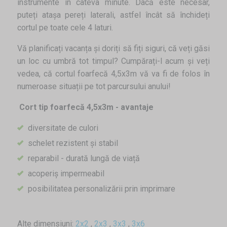
instrumente în câteva minute. Dacă este necesar,
puteți atașa pereți laterali, astfel încât să închideți
cortul pe toate cele 4 laturi.
Vă planificați vacanța și doriți să fiți siguri, că veți găsi
un loc cu umbră tot timpul? Cumpărați-l acum și veți
vedea, că cortul foarfecă 4,5x3m vă va fi de folos în
numeroase situații pe tot parcursului anului!
Cort tip foarfecă 4,5x3m - avantaje
diversitate de culori
schelet rezistent și stabil
reparabil - durată lungă de viață
acoperiș impermeabil
posibilitatea personalizării prin imprimare
Alte dimensiuni:
2x2
,
2x3
,
3x3
,
3x6