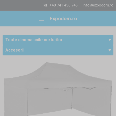
Tel.: +40 741 456 746
info@expodom.ro
Expodom.ro
Toate dimensiunile corturilor
Accesorii