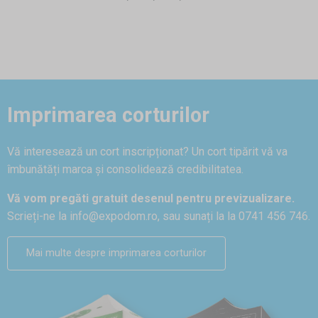
Imprimarea corturilor
Vă interesează un cort inscripționat? Un cort tipărit vă va
îmbunătăți marca și consolidează credibilitatea.
Vă vom pregăti gratuit desenul pentru previzualizare.
Scrieți-ne la
info@expodom.ro
, sau sunați la la 0741 456 746.
Mai multe despre imprimarea corturilor