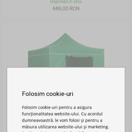
Disponibil în stoc
686,00 RON
Folosim cookie-uri
Folosim cookie-uri pentru a asigura
PERETE LATERAL 3M CU UȘĂ
funcționalitatea website-ului. Cu acordul
dumneavoastră, le vom folosi și pentru a
Disponibil în stoc
măsura utilizarea website-ului și marketing.
141,00 RON