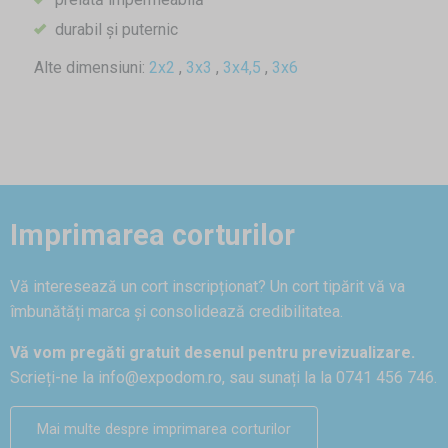
durabil și puternic
Alte dimensiuni:
2x2
,
3x3
,
3x4,5
,
3x6
Imprimarea corturilor
Vă interesează un cort inscripționat? Un cort tipărit vă va
îmbunătăți marca și consolidează credibilitatea.
Vă vom pregăti gratuit desenul pentru previzualizare.
Scrieți-ne la
info@expodom.ro
, sau sunați la la 0741 456 746.
Mai multe despre imprimarea corturilor