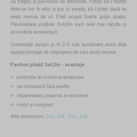
să trageți și pavilionul se deschide. Puteți să-l mutați
dintr-un loc în altul și pur și simplu să-l pliați dacă nu
aveți nevoie de el. Pliat ocupă foarte puțin spațiu.
Pavilioanele pliabile 3x4,5m sunt cele mai rapide și
accesibile acoperișuri.
Comandați astăzi și în 2-3 zile lucrătoare aveți deja
spațiul protejat de intemperii de care aveți nevoie.
Pavilion pliabil 3x4,5m - avantaje
protecție la costuri avantajoase
se montează fără unelte
impermeabil, puternic și rezistent
mobil și compact
Alte dimensiuni:
2x2
,
2x3
,
3x3
,
3x6