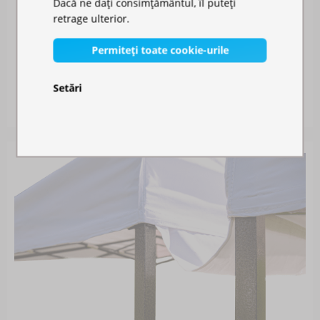
Dacă ne dați consimțământul, îl puteți
retrage ulterior.
Permiteți toate cookie-urile
PLASĂ ANTI-ȚÂNȚARI PENTRU CORT
Setări
Disponibil în stoc
141,00 RON