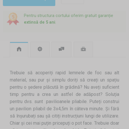
Pentru structura cortului oferim gratuit garanție
extinsă de 5 ani
.
Trebuie să acoperiți rapid lemnele de foc sau alt
material, sau pur și simplu doriți să creați un spațiu
pentru o ședere plăcută în grădină? Nu aveți suficient
timp pentru a crea un astfel de adăpost? Soluția
pentru dvs. sunt pavilioanele pliabile. Puteți construi
un pavilion pliabil de 3x4,5m în câteva minute. Și fără
să înșurubați sau șă citiți instrucțiuni lungi de utilizare.
Chiar și cei mai puțin pricepuți o pot face. Trebuie doar