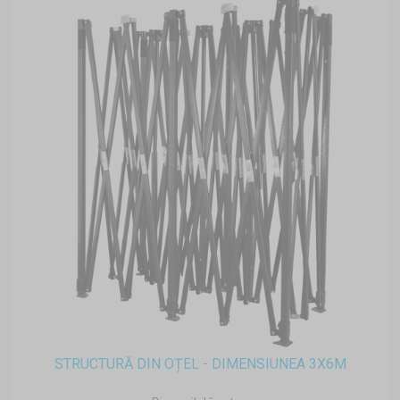
STRUCTURĂ DIN OȚEL - DIMENSIUNEA 3X6M