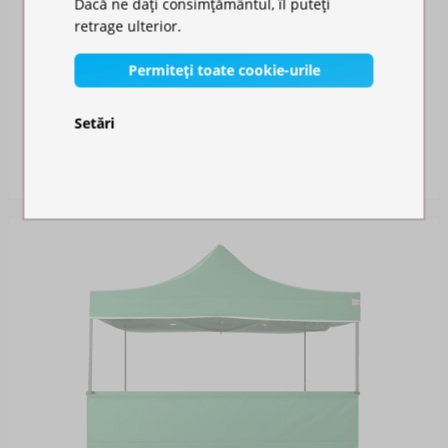
Dacă ne dați consimțământul, îl puteți
retrage ulterior.
Permiteți toate cookie-urile
JGHEAB DE CONECTARE
Setări
Disponibil în stoc
141,00 RON