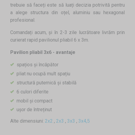
trebuie să faceți este să luați decizia potrivită pentru
a alege structura din oțel, aluminiu sau hexagonal
profesional.
Comandați acum, și în 2-3 zile lucrătoare livrăm prin
curierat rapid pavilionul pliabil 6 x 3m.
Pavilion pliabil 3x6 - avantaje
spațios și încăpător
pliat nu ocupă mult spațiu
structură puternică și stabilă
6 culori diferite
mobil și compact
ușor de întreținut
Alte dimensiuni:
2x2
,
2x3
,
3x3
,
3x4,5