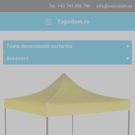
Tel.: +40 741 456 746
info@expodom.ro
Expodom.ro
Toate dimensiunile corturilor
Accesorii