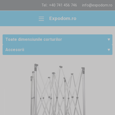
Tel.: +40 741 456 746
info@expodom.ro
Expodom.ro
Toate dimensiunile corturilor
Accesorii