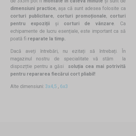
de 3x3m pot fi
montate în câteva minute
și sunt de
dimensiuni practice
, așa că sunt adesea folosite ca
corturi publicitare
,
corturi promoționale
,
corturi
pentru expoziții
și
corturi de vânzare
. Ca
echipamente de lucru esențiale, este important ca să
poată fi
reparate la timp.
Dacă aveți întrebări, nu ezitați să întrebați. În
magazinul nostru de specialitate vă stăm la
dispozțtie pentru a găsi
soluția cea mai potrivită
pentru repararea fiecărui cort pliabil!
Alte dimensiuni:
3x4,5
,
6x3