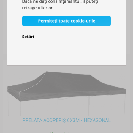
Dacă ne dați consimțământul, îl puteți
retrage ulterior.
Permiteți toate cookie-urile
PERETE LATERAL 3M CU UȘĂ - HEXAGONAL
Setări
Disponibil în stoc
498,00 RON
PRELATĂ ACOPERIȘ 6X3M - HEXAGONAL