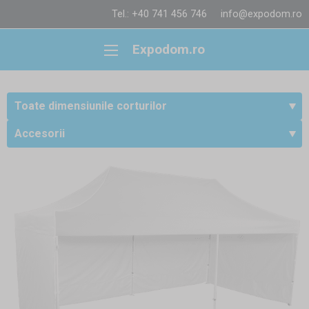
Tel.: +40 741 456 746
info@expodom.ro
Expodom.ro
Toate dimensiunile corturilor
Accesorii