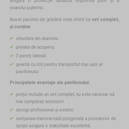
asigura o protecție durabilă împotriva ploii și a
soarelui puternic.
Acest pavilion de grădină este oferit ca
set complet,
şi conține
:
structura din aluminiu
prelata de acoperiș
3 pereţi laterali
geantă cu roți pentru transportul mai ușor al
pavilionului
Principalele avantaje ale pavilionului:
prețul include un set complet, nu este necesar să
mai cumpărați accesorii
design profesional și estetic
secțiunea transversală poligonală a picioarelor de
sprijin asigură o stabilitate excelentă